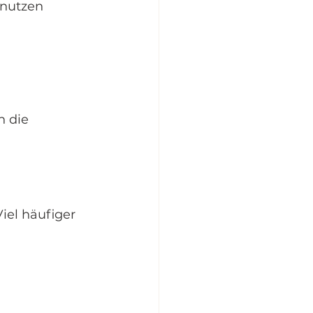
 nutzen 
h die 
iel häufiger 