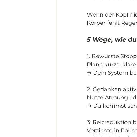
Wenn der Kopf nic
Körper fehlt Rege
5 Wege, wie du
1. Bewusste Stop
Plane kurze, klar
➜ Dein System be
2. Gedanken akti
Nutze Atmung ode
➜ Du kommst schn
3. Reizreduktion 
Verzichte in Paus