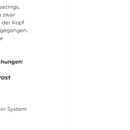
etings, 
 zwar 
h der Kopf 
hgegangen. 
e 
echungen
!
Rast
ein System 