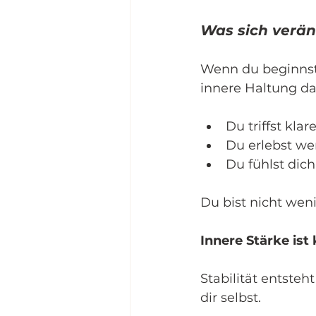
Was sich verän
Wenn du beginnst,
innere Haltung da
Du triffst kla
Du erlebst wen
Du fühlst dich 
Du bist nicht wen
Innere Stärke ist 
Stabilität entste
dir selbst.