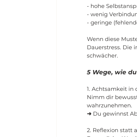
- hohe Selbstans
- wenig Verbindu
- geringe (fehlen
Wenn diese Muster
Dauerstress. Die i
schwächer.
5 Wege, wie du
1. Achtsamkeit in 
Nimm dir bewusst
wahrzunehmen.
➜
 Du gewinnst A
2. Reflexion stat