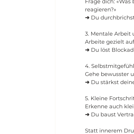
Frage dich: «Was 
reagieren?»
➜
 Du durchbrichs
3. Mentale Arbeit
Arbeite gezielt a
➜
 Du löst Blockad
4. Selbstmitgefüh
Gehe bewusster un
➜
 Du stärkst dein
5. Kleine Fortsch
Erkenne auch kle
➜
 Du baust Vertra
Statt innerem Druc