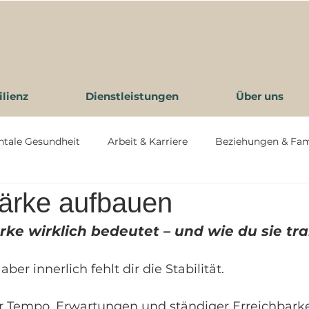
ilienz
Dienstleistungen
Über uns
ntale Gesundheit
Arbeit & Karriere
Beziehungen & Fam
tärke aufbauen
esundheit
ke wirklich bedeutet – und wie du sie tra
aber innerlich fehlt dir die Stabilität.
ler Tempo, Erwartungen und ständiger Erreichbark