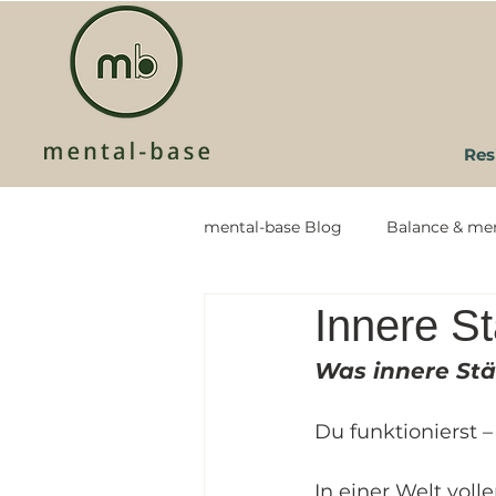
Res
mental-base Blog
Balance & me
Innere S
Gesellschaft
Körperliche G
Was innere Stär
Du funktionierst – 
In einer Welt vol