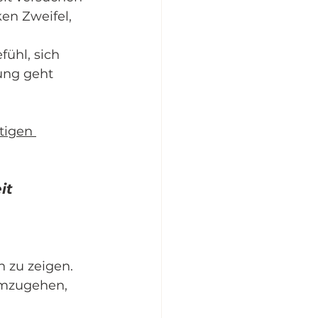
en Zweifel, 
ühl, sich 
ung geht 
tigen 
it
 zu zeigen. 
umzugehen, 